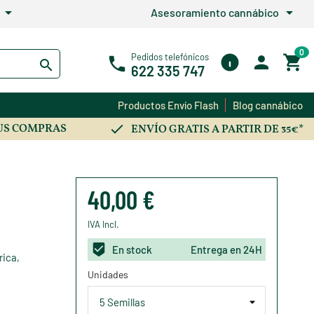
arrow_drop_down
arrow_drop_down
Asesoramiento cannábico
0
Pedidos telefónicos
622 335 747
Productos Envío Flash
Blog cannábico
US COMPRAS
ENVÍO GRATIS A PARTIR DE 35€*
40,00 €
IVA Incl.
En stock
Entrega en 24H
ica,
Unidades