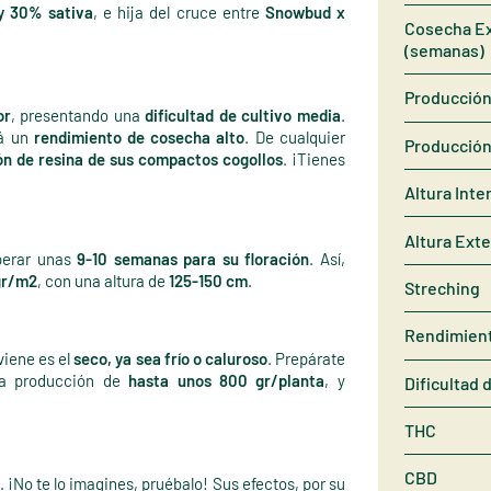
y 30% sativa
, e hija del cruce entre
Snowbud x
Cosecha Ex
(semanas)
Producción 
or
, presentando una
dificultad de cultivo media
.
á un
rendimiento de cosecha alto
. De cualquier
Producción
ón de resina de sus compactos cogollos
. ¡Tienes
Altura Inte
Altura Exte
perar unas
9-10 semanas para su floración
. Así,
gr/m2
, con una altura de
125-150 cm
.
Streching
Rendimien
nviene es el
seco, ya sea frío o caluroso
. Prepárate
na producción de
hasta unos 800 gr/planta
, y
Dificultad 
THC
CBD
o
. ¡No te lo imagines, pruébalo! Sus efectos, por su