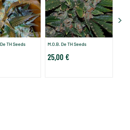
S.A.G
20,
g De TH Seeds
M.O.B. De TH Seeds
25,00 €