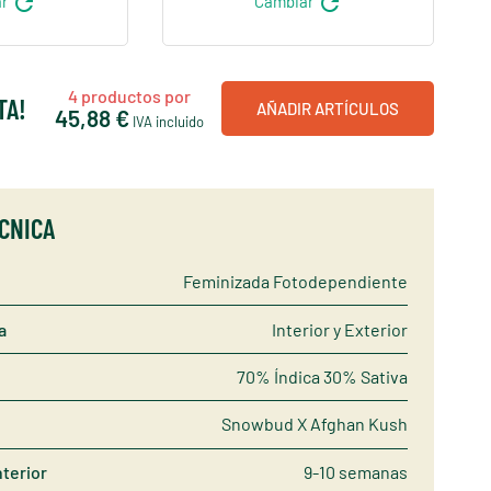
refresh
refresh
ar
Cambiar
4
productos por
TA!
AÑADIR ARTÍCULOS
45,88 €
IVA incluido
ÉCNICA
Feminizada Fotodependiente
a
Interior y Exterior
70% Índica 30% Sativa
Snowbud X Afghan Kush
nterior
9-10 semanas