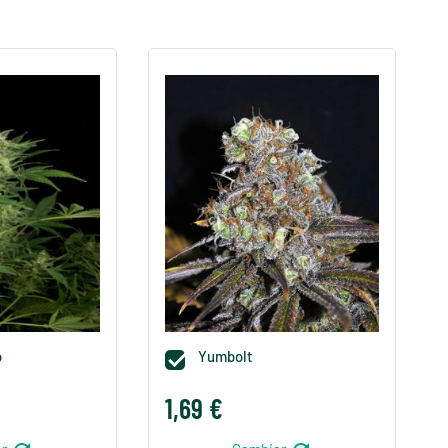
o
Yumbolt

1,69 €