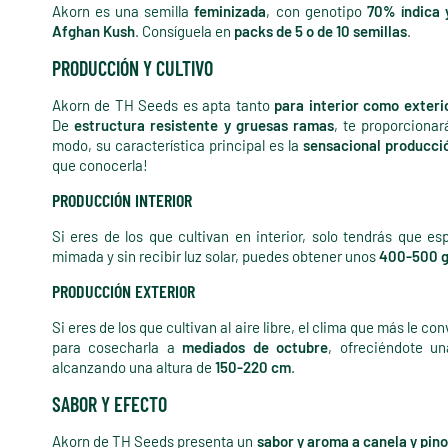
Akorn es una semilla
feminizada
, con genotipo
70% índica 
Afghan Kush
. Consíguela en
packs de 5 o de 10 semillas
.
PRODUCCIÓN Y CULTIVO
Akorn de TH Seeds es apta tanto
para interior como exteri
De
estructura resistente y gruesas ramas
, te proporcionar
modo, su característica principal es la
sensacional producci
que conocerla!
PRODUCCIÓN INTERIOR
Si eres de los que cultivan en interior, solo tendrás que es
mimada y sin recibir luz solar, puedes obtener unos
400-500 
PRODUCCIÓN EXTERIOR
Si eres de los que cultivan al aire libre, el clima que más le co
para cosecharla a
mediados de octubre
, ofreciéndote u
alcanzando una altura de
150-220 cm
.
SABOR Y EFECTO
Akorn de TH Seeds presenta un
sabor y aroma a canela y pin