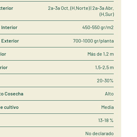
terior
2a-3a Oct. (H.Norte) | 2a-3a Abr.
(H.Sur)
Interior
450-550 gr/m2
 Exterior
700-1000 gr/planta
rior
Más de 1,2 m
rior
1,5-2,5 m
20-30%
to Cosecha
Alto
de cultivo
Media
13-18 %
No declarado