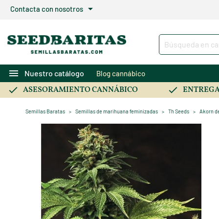
arrow_drop_down
Contacta con nosotros
menu
Nuestro catálogo
Blog cannábico
ASESORAMIENTO CANNÁBICO
ENTREGA
Semillas Baratas
Semillas de marihuana feminizadas
Th Seeds
Akorn d