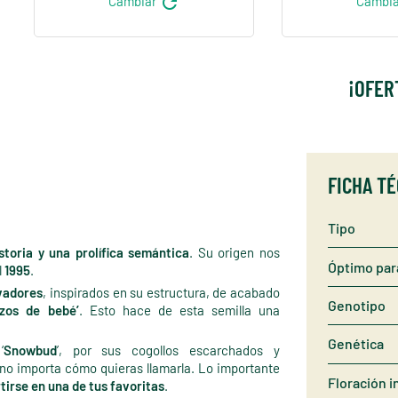
refresh
Cambiar
Cambi
¡OFER
FICHA T
Tipo
storia y una prolífica semántica
. Su origen nos
Óptimo par
l
1995
.
vadores
, inspirados en su estructura, de acabado
Genotipo
azos de bebé’
. Esto hace de esta semilla una
Genética
‘
Snowbud
’, por sus cogollos escarchados y
 no importa cómo quieras llamarla. Lo importante
Floración i
tirse en una de tus favoritas
.