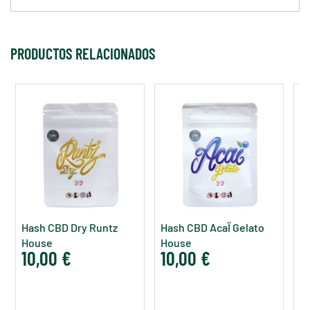
PRODUCTOS RELACIONADOS
Hash CBD Dry Runtz
Hash CBD AcaÏ Gelato
H
House
House
P
10,00 €
10,00 €
1