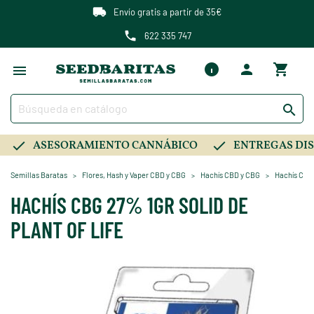
Envío gratis a partir de 35€
622 335 747

ASESORAMIENTO CANNÁBICO
ENTREGAS DIS
Semillas Baratas
Flores, Hash y Vaper CBD y CBG
Hachís CBD y CBG
Hachís CBG 
HACHÍS CBG 27% 1GR SOLID DE
PLANT OF LIFE